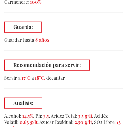
Carmenere:
100%
Guarda:
Guardar hasta
8 años
Recomendación para servir:
Servir a
17°C
a
18°C,
decantar
Analisis
:
Alcohol:
14.5%
, Ph:
3.5
,
Acidéz Total
:
3.5 g/lt
,
Acidéz
Volátil
:
0.63 g/lt
,
Azucar Residual
:
2.50 g/lt
,
SO2 Libre
:
13