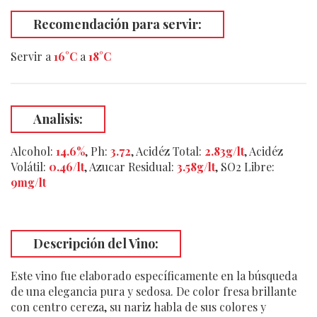
Recomendación para servir:
Servir a
16°C
a
18°C
Analisis:
Alcohol:
14.6%
, Ph:
3.72
,
Acidéz Total
:
2.83g/lt
,
Acidéz
Volátil
:
0.46/lt
,
Azucar Residual
:
3.58g/lt
,
SO2 Libre
:
9mg/lt
Descripción del Vino:
Este vino fue elaborado específicamente en la búsqueda
de una elegancia pura y sedosa. De color fresa brillante
con centro cereza, su nariz habla de sus colores y