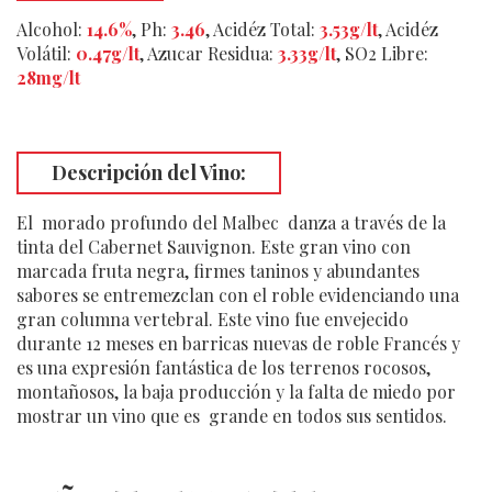
Alcohol:
14.6%
, Ph:
3.46
,
Acidéz Total
:
3.53g/lt
,
Acidéz
Volátil
:
0.47g/lt
,
Azucar Residua
:
3.33g/lt
,
SO2 Libre
:
28mg/lt
Descripción del Vino:
El morado profundo del Malbec danza a través de la
tinta del Cabernet Sauvignon. Este gran vino con
marcada fruta negra, firmes taninos y abundantes
sabores se entremezclan con el roble evidenciando una
gran columna vertebral. Este vino fue envejecido
durante 12 meses en barricas nuevas de roble Francés y
es una expresión fantástica de los terrenos rocosos,
montañosos, la baja producción y la falta de miedo por
mostrar un vino que es grande en todos sus sentidos.